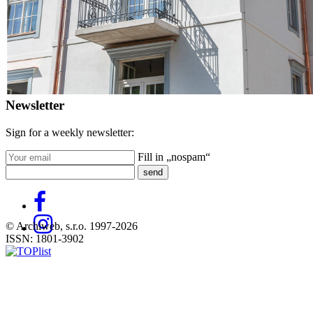
Catalog
of
suppliers
Insert
ad to
job
find
Newsletter
Sign for a weekly newsletter:
Fill in „nospam“
© Archiweb, s.r.o. 1997-2026
ISSN: 1801-3902