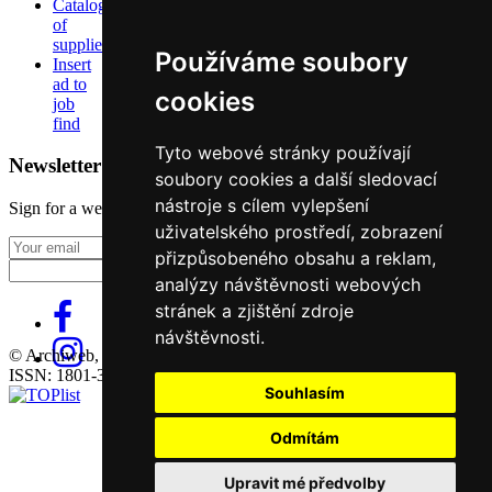
Catalog
of
suppliers
Používáme soubory
Insert
ad to
cookies
job
find
Tyto webové stránky používají
Newsletter
soubory cookies a další sledovací
nástroje s cílem vylepšení
Sign for a weekly newsletter:
uživatelského prostředí, zobrazení
Fill in „nospam“
přizpůsobeného obsahu a reklam,
analýzy návštěvnosti webových
stránek a zjištění zdroje
návštěvnosti.
© Archiweb, s.r.o. 1997-2026
ISSN: 1801-3902
Souhlasím
Odmítám
Upravit mé předvolby