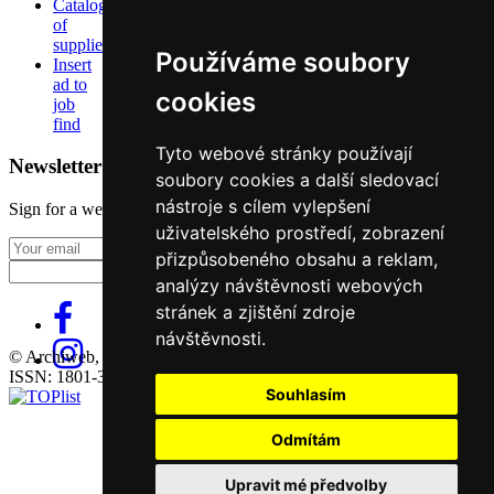
Catalog
of
suppliers
Používáme soubory
Insert
ad to
cookies
job
find
Tyto webové stránky používají
Newsletter
soubory cookies a další sledovací
nástroje s cílem vylepšení
Sign for a weekly newsletter:
uživatelského prostředí, zobrazení
Fill in „nospam“
přizpůsobeného obsahu a reklam,
analýzy návštěvnosti webových
stránek a zjištění zdroje
návštěvnosti.
© Archiweb, s.r.o. 1997-2026
ISSN: 1801-3902
Souhlasím
Odmítám
Upravit mé předvolby