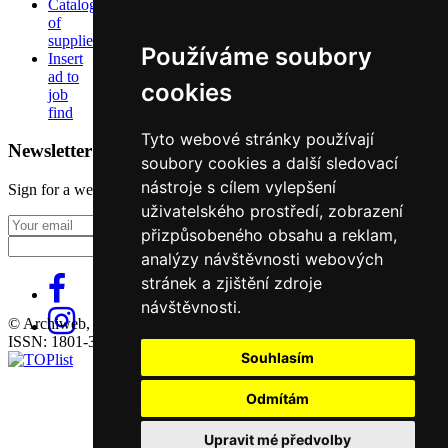
Catalog
of
suppliers
Používáme soubory
Insert
ad to
cookies
job
find
Tyto webové stránky používají
Newsletter
soubory cookies a další sledovací
nástroje s cílem vylepšení
Sign for a weekly newsletter:
uživatelského prostředí, zobrazení
Fill in „nospam“
přizpůsobeného obsahu a reklam,
analýzy návštěvnosti webových
stránek a zjištění zdroje
návštěvnosti.
© Archiweb, s.r.o. 1997-2026
ISSN: 1801-3902
Souhlasím
Odmítám
Upravit mé předvolby