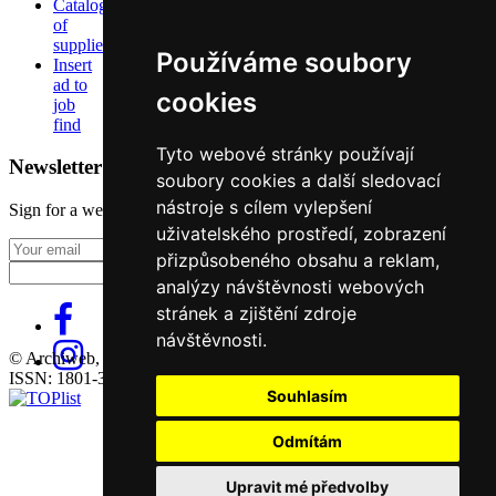
Catalog
of
suppliers
Používáme soubory
Insert
ad to
cookies
job
find
Tyto webové stránky používají
Newsletter
soubory cookies a další sledovací
nástroje s cílem vylepšení
Sign for a weekly newsletter:
uživatelského prostředí, zobrazení
Fill in „nospam“
přizpůsobeného obsahu a reklam,
analýzy návštěvnosti webových
stránek a zjištění zdroje
návštěvnosti.
© Archiweb, s.r.o. 1997-2026
ISSN: 1801-3902
Souhlasím
Odmítám
Upravit mé předvolby