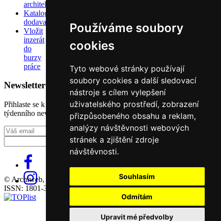
architektů
Katalog
dodavatelů
Používáme soubory
Vložit
inzerát
cookies
do
burzy
práce
Tyto webové stránky používají
soubory cookies a další sledovací
Newsletter
nástroje s cílem vylepšení
uživatelského prostředí, zobrazení
Přihlaste se k odběru našeho pravidelného
týdenního newsletteru:
přizpůsobeného obsahu a reklam,
analýzy návštěvnosti webových
Fill in „nospam“
stránek a zjištění zdroje
návštěvnosti.
Souhlasím
© Archiweb, s.r.o. 1997-2026
ISSN: 1801-3902
Odmítám
Upravit mé předvolby