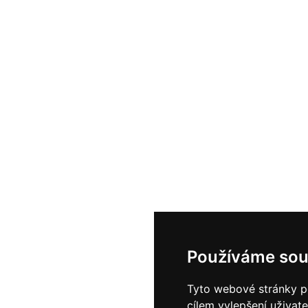
Používáme sou
Tyto webové stránky po
cílem vylepšení uživat