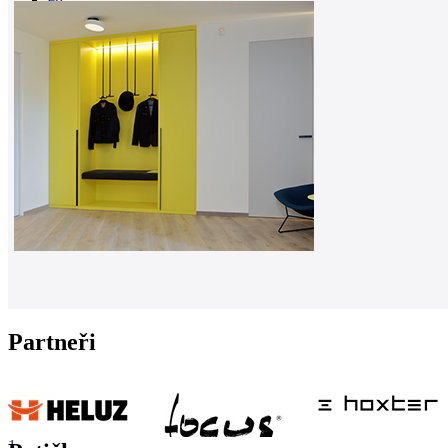
0
Partneři
1