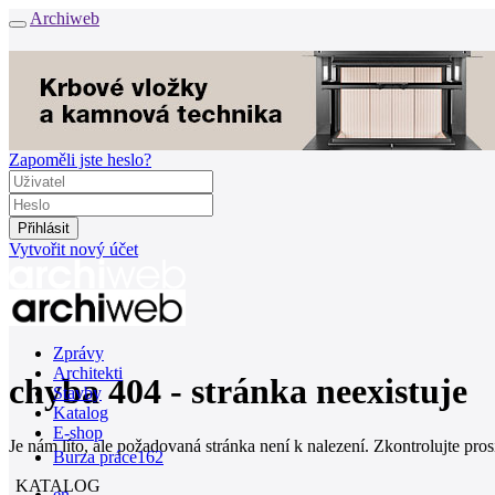
Archiweb
Zapoměli jste heslo?
Vytvořit nový účet
Zprávy
Architekti
chyba 404 - stránka neexistuje
Stavby
Katalog
E-shop
Je nám líto, ale požadovaná stránka není k nalezení. Zkontrolujte pro
Burza práce
162
KATALOG
en