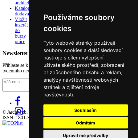
architektů
Katalog
dodavatelů
Používáme soubory
Vložit
inzerát
cookies
do
burzy
práce
Tyto webové stránky používají
soubory cookies a další sledovací
Newsletter
nástroje s cílem vylepšení
uživatelského prostředí, zobrazení
Přihlaste se k odběru našeho pravidelného
týdenního newsletteru:
přizpůsobeného obsahu a reklam,
analýzy návštěvnosti webových
Fill in „nospam“
stránek a zjištění zdroje
návštěvnosti.
Souhlasím
© Archiweb, s.r.o. 1997-2026
ISSN: 1801-3902
Odmítám
Upravit mé předvolby