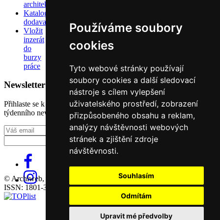
architektů
Katalog
dodavatelů
Používáme soubory
Vložit
inzerát
cookies
do
burzy
práce
Tyto webové stránky používají
soubory cookies a další sledovací
Newsletter
nástroje s cílem vylepšení
uživatelského prostředí, zobrazení
Přihlaste se k odběru našeho pravidelného
týdenního newsletteru:
přizpůsobeného obsahu a reklam,
analýzy návštěvnosti webových
Fill in „nospam“
stránek a zjištění zdroje
návštěvnosti.
Souhlasím
© Archiweb, s.r.o. 1997-2026
ISSN: 1801-3902
Odmítám
Upravit mé předvolby