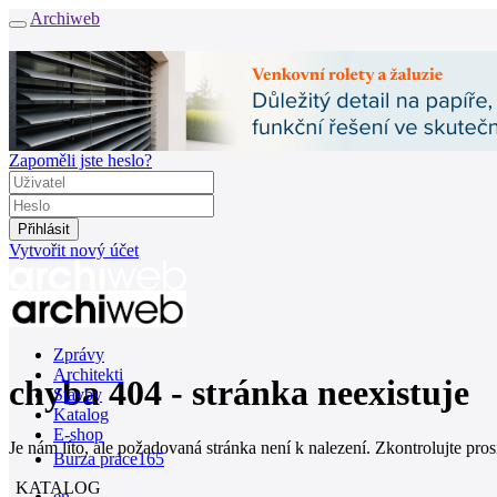
Archiweb
Zapoměli jste heslo?
Vytvořit nový účet
Zprávy
Architekti
chyba 404 - stránka neexistuje
Stavby
Katalog
E-shop
Je nám líto, ale požadovaná stránka není k nalezení. Zkontrolujte pro
Burza práce
165
KATALOG
en