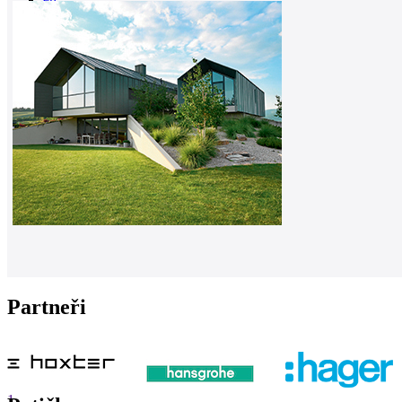
0
Partneři
1