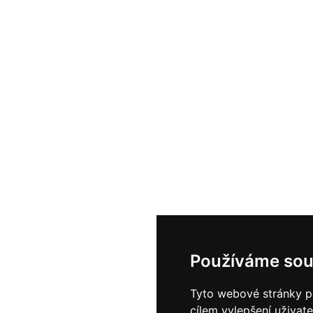
Používáme sou
Tyto webové stránky po
cílem vylepšení uživat