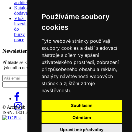
architektů
Katalog
dodavatelů
Používáme soubory
Vložit
inzerát
cookies
do
burzy
práce
Tyto webové stránky používají
soubory cookies a další sledovací
Newsletter
nástroje s cílem vylepšení
uživatelského prostředí, zobrazení
Přihlaste se k odběru našeho pravidelného
týdenního newsletteru:
přizpůsobeného obsahu a reklam,
analýzy návštěvnosti webových
Fill in „nospam“
stránek a zjištění zdroje
návštěvnosti.
Souhlasím
© Archiweb, s.r.o. 1997-2026
ISSN: 1801-3902
Odmítám
Upravit mé předvolby