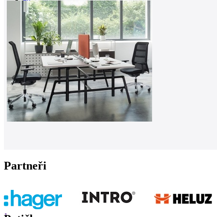
0
Partneři
1