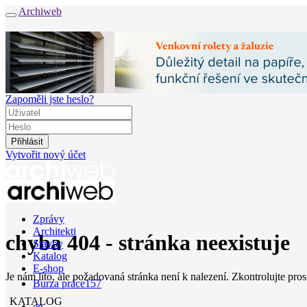
Archiweb
Zapoměli jste heslo?
Vytvořit nový účet
Zprávy
Architekti
chyba 404 - stránka neexistuje
Stavby
Katalog
E-shop
Je nám líto, ale požadovaná stránka není k nalezení. Zkontrolujte pro
Burza práce
157
KATALOG
en