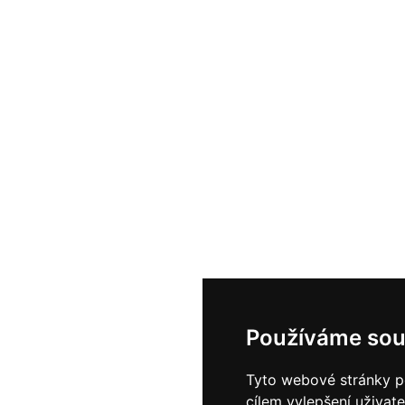
Používáme sou
Tyto webové stránky po
cílem vylepšení uživat