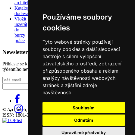
architektů
Katalog
dodavatelů
Používáme soubory
Vložit
inzerát
cookies
do
burzy
práce
Tyto webové stránky používají
soubory cookies a další sledovací
Newsletter
nástroje s cílem vylepšení
uživatelského prostředí, zobrazení
Přihlaste se k odběru našeho pravidelného
týdenního newsletteru:
přizpůsobeného obsahu a reklam,
analýzy návštěvnosti webových
Fill in „nospam“
stránek a zjištění zdroje
návštěvnosti.
Souhlasím
© Archiweb, s.r.o. 1997-2026
ISSN: 1801-3902
Odmítám
Upravit mé předvolby