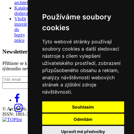
architektů
Katalog
dodavatelů
Používáme soubory
Vložit
inzerát
cookies
do
burzy
práce
Tyto webové stránky používají
soubory cookies a další sledovací
Newsletter
nástroje s cílem vylepšení
uživatelského prostředí, zobrazení
Přihlaste se k odběru našeho pravidelného
týdenního newsletteru:
přizpůsobeného obsahu a reklam,
analýzy návštěvnosti webových
Fill in „nospam“
stránek a zjištění zdroje
návštěvnosti.
Souhlasím
© Archiweb, s.r.o. 1997-2026
ISSN: 1801-3902
Odmítám
Upravit mé předvolby