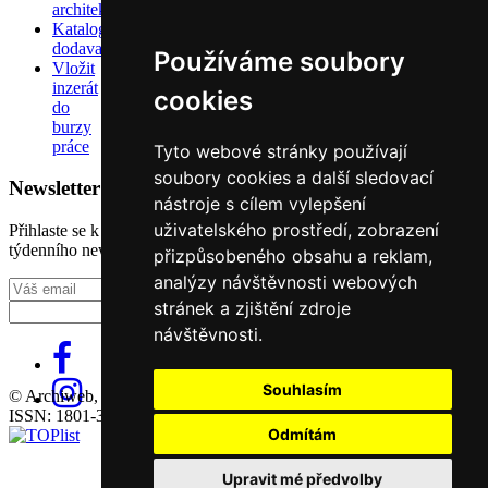
architektů
Katalog
dodavatelů
Používáme soubory
Vložit
inzerát
cookies
do
burzy
práce
Tyto webové stránky používají
soubory cookies a další sledovací
Newsletter
nástroje s cílem vylepšení
uživatelského prostředí, zobrazení
Přihlaste se k odběru našeho pravidelného
týdenního newsletteru:
přizpůsobeného obsahu a reklam,
analýzy návštěvnosti webových
Fill in „nospam“
stránek a zjištění zdroje
návštěvnosti.
Souhlasím
© Archiweb, s.r.o. 1997-2026
ISSN: 1801-3902
Odmítám
Upravit mé předvolby