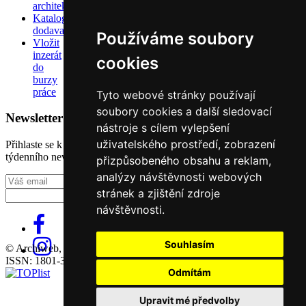
architektů
Katalog
dodavatelů
Používáme soubory
Vložit
inzerát
cookies
do
burzy
práce
Tyto webové stránky používají
soubory cookies a další sledovací
Newsletter
nástroje s cílem vylepšení
uživatelského prostředí, zobrazení
Přihlaste se k odběru našeho pravidelného
týdenního newsletteru:
přizpůsobeného obsahu a reklam,
analýzy návštěvnosti webových
Fill in „nospam“
stránek a zjištění zdroje
návštěvnosti.
Souhlasím
© Archiweb, s.r.o. 1997-2026
ISSN: 1801-3902
Odmítám
Upravit mé předvolby