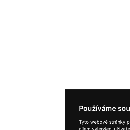
Používáme sou
Tyto webové stránky po
cílem vylepšení uživat