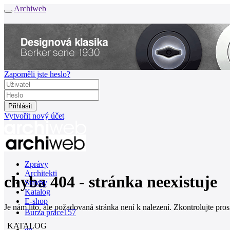
Archiweb
Zapoměli jste heslo?
Vytvořit nový účet
Zprávy
Architekti
chyba 404 - stránka neexistuje
Stavby
Katalog
E-shop
Je nám líto, ale požadovaná stránka není k nalezení. Zkontrolujte pro
Burza práce
157
KATALOG
en