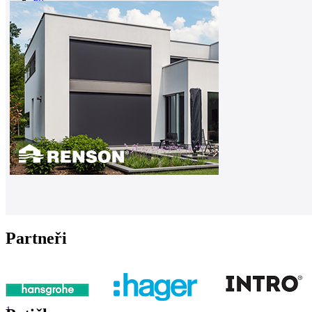
0
Partneři
1