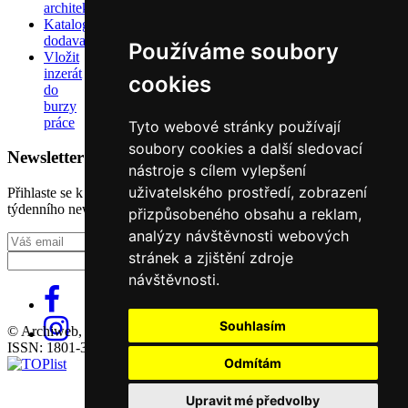
architektů
Katalog
dodavatelů
Používáme soubory
Vložit
inzerát
cookies
do
burzy
práce
Tyto webové stránky používají
soubory cookies a další sledovací
Newsletter
nástroje s cílem vylepšení
uživatelského prostředí, zobrazení
Přihlaste se k odběru našeho pravidelného
týdenního newsletteru:
přizpůsobeného obsahu a reklam,
analýzy návštěvnosti webových
Fill in „nospam“
stránek a zjištění zdroje
návštěvnosti.
Souhlasím
© Archiweb, s.r.o. 1997-2026
ISSN: 1801-3902
Odmítám
Upravit mé předvolby