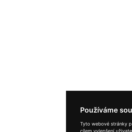
Používáme sou
Tyto webové stránky po
cílem vylepšení uživat