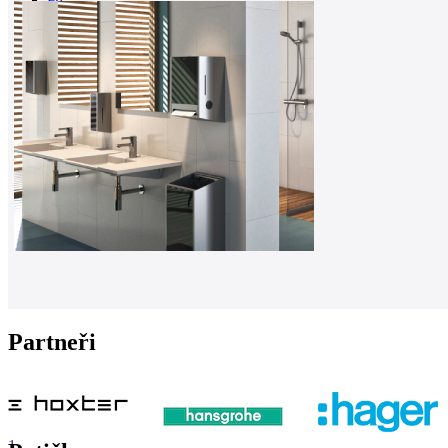
0
Partneři
1