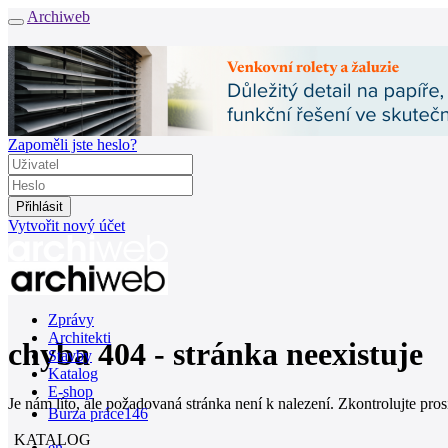
Archiweb
Zapoměli jste heslo?
Vytvořit nový účet
Zprávy
Architekti
chyba 404 - stránka neexistuje
Stavby
Katalog
E-shop
Je nám líto, ale požadovaná stránka není k nalezení. Zkontrolujte pro
Burza práce
146
KATALOG
en