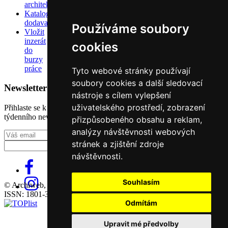
architektů
Katalog
dodavatelů
Používáme soubory
Vložit
inzerát
cookies
do
burzy
práce
Tyto webové stránky používají
soubory cookies a další sledovací
Newsletter
nástroje s cílem vylepšení
uživatelského prostředí, zobrazení
Přihlaste se k odběru našeho pravidelného
týdenního newsletteru:
přizpůsobeného obsahu a reklam,
analýzy návštěvnosti webových
Fill in „nospam“
stránek a zjištění zdroje
návštěvnosti.
Souhlasím
© Archiweb, s.r.o. 1997-2026
ISSN: 1801-3902
Odmítám
Upravit mé předvolby