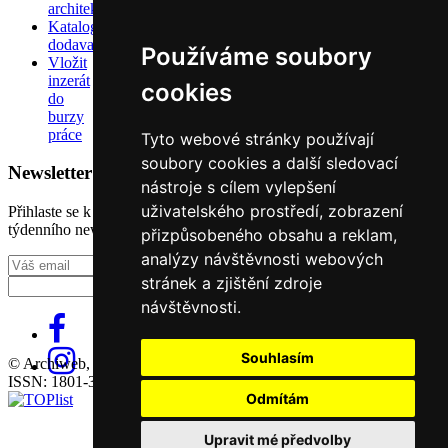
architektů
Katalog
dodavatelů
Používáme soubory
Vložit
inzerát
cookies
do
burzy
práce
Tyto webové stránky používají
soubory cookies a další sledovací
Newsletter
nástroje s cílem vylepšení
uživatelského prostředí, zobrazení
Přihlaste se k odběru našeho pravidelného
týdenního newsletteru:
přizpůsobeného obsahu a reklam,
analýzy návštěvnosti webových
Fill in „nospam“
stránek a zjištění zdroje
návštěvnosti.
Souhlasím
© Archiweb, s.r.o. 1997-2026
ISSN: 1801-3902
Odmítám
Upravit mé předvolby