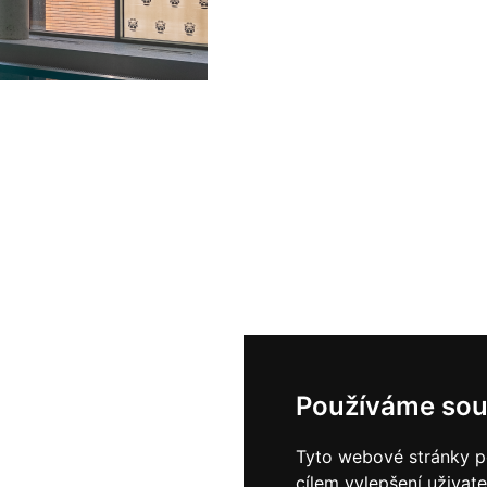
Používáme sou
Tyto webové stránky po
cílem vylepšení uživat