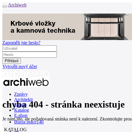
Archiweb
Zapoměli jste heslo?
Vytvořit nový účet
Zprávy
Architekti
chyba 404 - stránka neexistuje
Stavby
Katalog
E-shop
Je nám líto, ale požadovaná stránka není k nalezení. Zkontrolujte pro
Burza práce
146
KATALOG
en