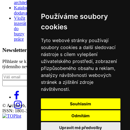
architektů
Katalog
dodavatelů
Používáme soubory
Vložit
inzerát
cookies
do
burzy
práce
Tyto webové stránky používají
soubory cookies a další sledovací
Newsletter
nástroje s cílem vylepšení
uživatelského prostředí, zobrazení
Přihlaste se k odběru našeho pravidelného
týdenního newsletteru:
přizpůsobeného obsahu a reklam,
analýzy návštěvnosti webových
Fill in „nospam“
stránek a zjištění zdroje
návštěvnosti.
Souhlasím
© Archiweb, s.r.o. 1997-2026
ISSN: 1801-3902
Odmítám
Upravit mé předvolby