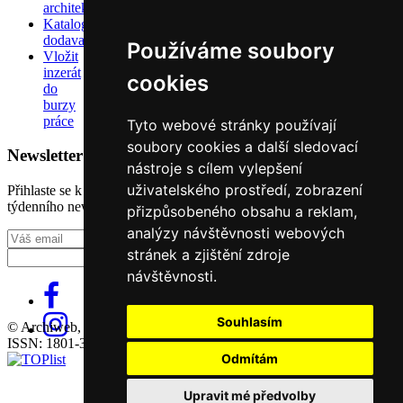
architektů
Katalog
dodavatelů
Používáme soubory
Vložit
inzerát
cookies
do
burzy
práce
Tyto webové stránky používají
soubory cookies a další sledovací
Newsletter
nástroje s cílem vylepšení
uživatelského prostředí, zobrazení
Přihlaste se k odběru našeho pravidelného
týdenního newsletteru:
přizpůsobeného obsahu a reklam,
analýzy návštěvnosti webových
Fill in „nospam“
stránek a zjištění zdroje
návštěvnosti.
Souhlasím
© Archiweb, s.r.o. 1997-2026
ISSN: 1801-3902
Odmítám
Upravit mé předvolby