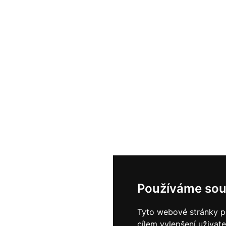
Používáme sou
Tyto webové stránky po
cílem vylepšení uživat