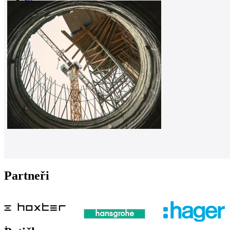
0
Partneři
1