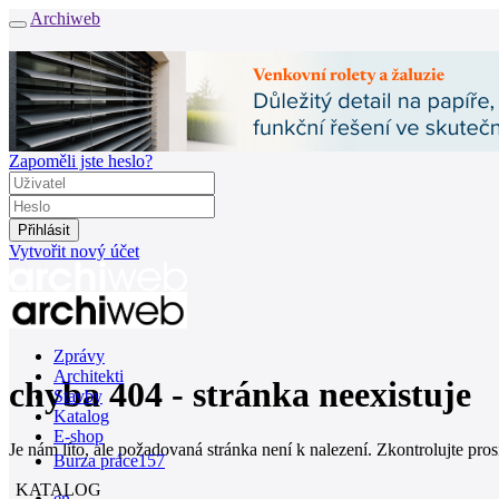
Archiweb
Zapoměli jste heslo?
Vytvořit nový účet
Zprávy
Architekti
chyba 404 - stránka neexistuje
Stavby
Katalog
E-shop
Je nám líto, ale požadovaná stránka není k nalezení. Zkontrolujte pro
Burza práce
157
KATALOG
en