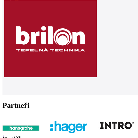
0
Partneři
1