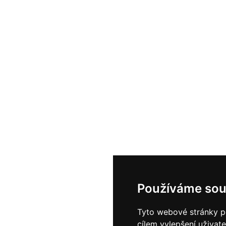
Používáme sou
Tyto webové stránky po
cílem vylepšení uživat