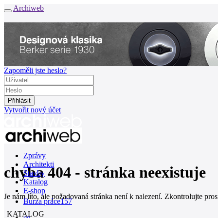
Archiweb
Zapoměli jste heslo?
Vytvořit nový účet
Zprávy
Architekti
chyba 404 - stránka neexistuje
Stavby
Katalog
E-shop
Je nám líto, ale požadovaná stránka není k nalezení. Zkontrolujte pro
Burza práce
157
KATALOG
en