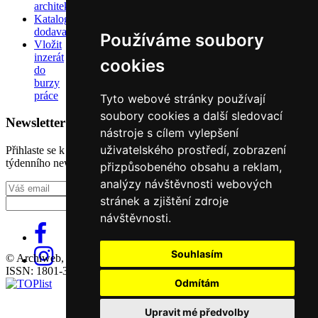
architektů
Katalog
dodavatelů
Používáme soubory
Vložit
inzerát
cookies
do
burzy
práce
Tyto webové stránky používají
soubory cookies a další sledovací
Newsletter
nástroje s cílem vylepšení
uživatelského prostředí, zobrazení
Přihlaste se k odběru našeho pravidelného
týdenního newsletteru:
přizpůsobeného obsahu a reklam,
analýzy návštěvnosti webových
Fill in „nospam“
stránek a zjištění zdroje
návštěvnosti.
Souhlasím
© Archiweb, s.r.o. 1997-2026
ISSN: 1801-3902
Odmítám
Upravit mé předvolby