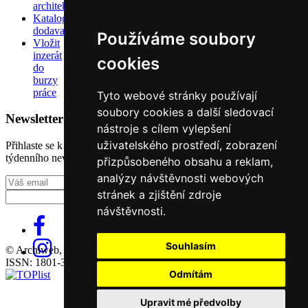
architektů
Katalog
dodavatelů
Používáme soubory
Vložit
inzerát
cookies
do
burzy
práce
Tyto webové stránky používají
soubory cookies a další sledovací
Newsletter
nástroje s cílem vylepšení
uživatelského prostředí, zobrazení
Přihlaste se k odběru našeho pravidelného
týdenního newsletteru:
přizpůsobeného obsahu a reklam,
analýzy návštěvnosti webových
Fill in „nospam“
stránek a zjištění zdroje
návštěvnosti.
Souhlasím
© Archiweb, s.r.o. 1997-2026
ISSN: 1801-3902
Odmítám
Upravit mé předvolby