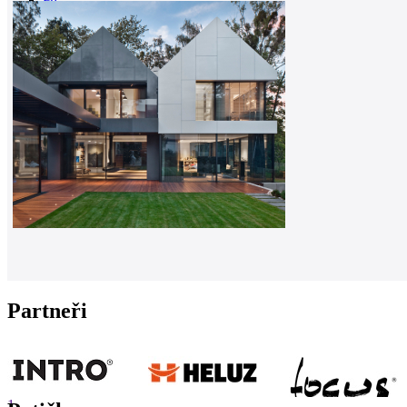
0
Partneři
1