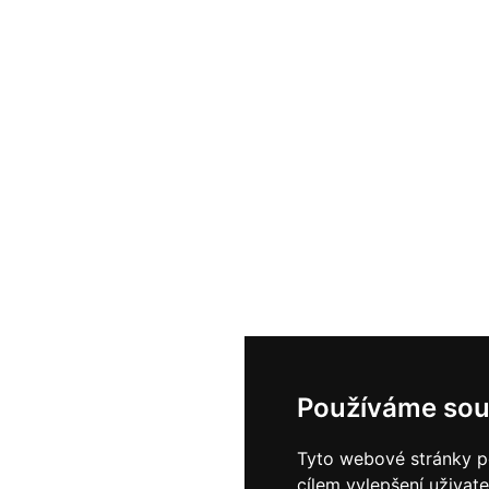
Používáme sou
Tyto webové stránky po
cílem vylepšení uživat