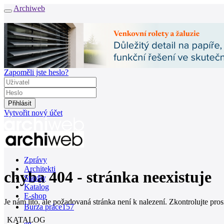
Archiweb
Zapoměli jste heslo?
Vytvořit nový účet
Zprávy
Architekti
chyba 404 - stránka neexistuje
Stavby
Katalog
E-shop
Je nám líto, ale požadovaná stránka není k nalezení. Zkontrolujte pro
Burza práce
157
KATALOG
en