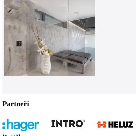
0
Partneři
1