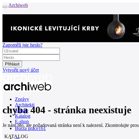
Archiweb
Zapoměli jste heslo?
Vytvořit nový účet
Zprávy
Architekti
chyba 404 - stránka neexistuje
Stavby
Katalog
E-shop
Je nám líto, ale požadovaná stránka není k nalezení. Zkontrolujte pro
Burza práce
161
KATALOG
en