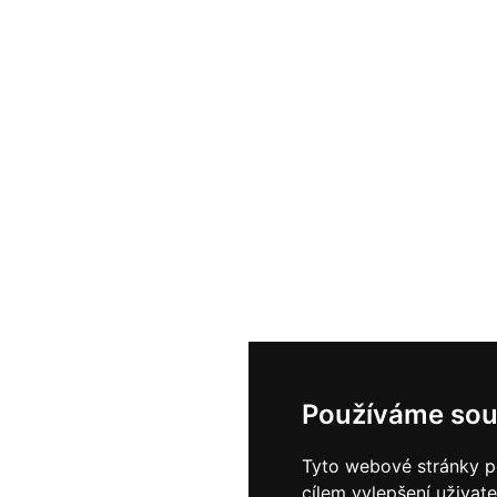
Používáme sou
Tyto webové stránky po
cílem vylepšení uživat