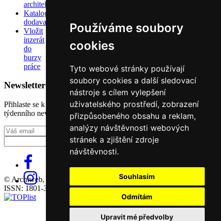
architektů
Katalog
dodavatelů
Používáme soubory
Vložit
inzerát
cookies
do
burzy
práce
Tyto webové stránky používají
soubory cookies a další sledovací
Newsletter
nástroje s cílem vylepšení
uživatelského prostředí, zobrazení
Přihlaste se k odběru našeho pravidelného
týdenního newsletteru:
přizpůsobeného obsahu a reklam,
analýzy návštěvnosti webových
Fill in „nospam“
stránek a zjištění zdroje
návštěvnosti.
Souhlasím
© Archiweb, s.r.o. 1997-2026
ISSN: 1801-3902
Odmítám
Upravit mé předvolby