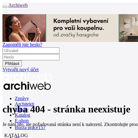
Archiweb
Zapoměli jste heslo?
Vytvořit nový účet
Zprávy
Architekti
chyba 404 - stránka neexistuje
Stavby
Katalog
E-shop
Je nám líto, ale požadovaná stránka není k nalezení. Zkontrolujte pro
Burza práce
157
KATALOG
en