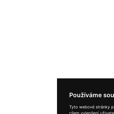
Používáme sou
Tyto webové stránky po
cílem vylepšení uživat