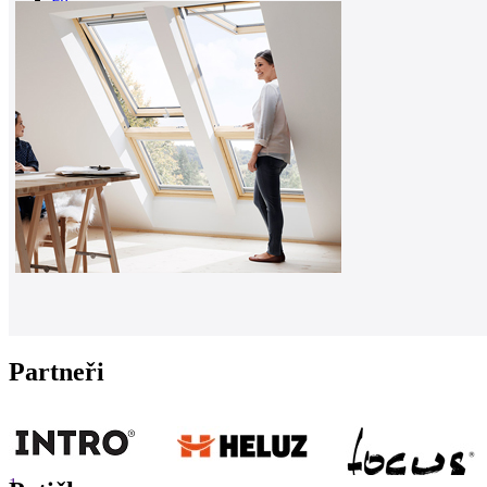
0
Partneři
1