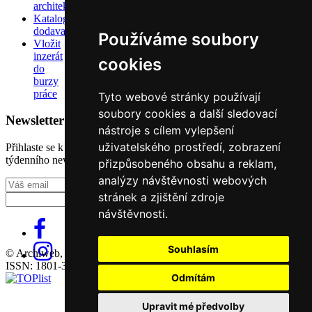
architektů
Katalog
dodavatelů
Používáme soubory
Vložit
inzerát
cookies
do
burzy
práce
Tyto webové stránky používají
soubory cookies a další sledovací
Newsletter
nástroje s cílem vylepšení
uživatelského prostředí, zobrazení
Přihlaste se k odběru našeho pravidelného
týdenního newsletteru:
přizpůsobeného obsahu a reklam,
analýzy návštěvnosti webových
Fill in „nospam“
stránek a zjištění zdroje
návštěvnosti.
Souhlasím
© Archiweb, s.r.o. 1997-2026
ISSN: 1801-3902
Odmítám
Upravit mé předvolby