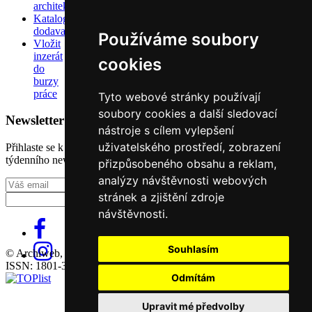
architektů
Katalog
dodavatelů
Používáme soubory
Vložit
inzerát
cookies
do
burzy
práce
Tyto webové stránky používají
soubory cookies a další sledovací
Newsletter
nástroje s cílem vylepšení
uživatelského prostředí, zobrazení
Přihlaste se k odběru našeho pravidelného
týdenního newsletteru:
přizpůsobeného obsahu a reklam,
analýzy návštěvnosti webových
Fill in „nospam“
stránek a zjištění zdroje
návštěvnosti.
Souhlasím
© Archiweb, s.r.o. 1997-2026
ISSN: 1801-3902
Odmítám
Upravit mé předvolby